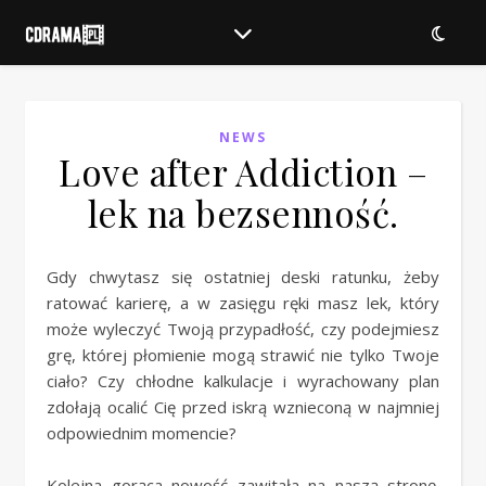
NEWS
Love after Addiction –
lek na bezsenność.
Gdy chwytasz się ostatniej deski ratunku, żeby
ratować karierę, a w zasięgu ręki masz lek, który
może wyleczyć Twoją przypadłość, czy podejmiesz
grę, której płomienie mogą strawić nie tylko Twoje
ciało? Czy chłodne kalkulacje i wyrachowany plan
zdołają ocalić Cię przed iskrą wznieconą w najmniej
odpowiednim momencie?
Kolejna gorąca nowość zawitała na naszą stronę.